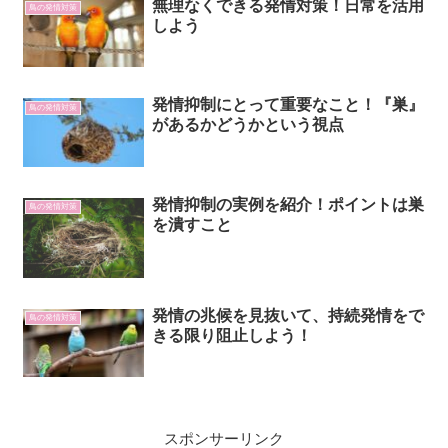
無理なくできる発情対策！日常を活用
鳥の発情対策
しよう
発情抑制にとって重要なこと！『巣』
鳥の発情対策
があるかどうかという視点
発情抑制の実例を紹介！ポイントは巣
鳥の発情対策
を潰すこと
発情の兆候を見抜いて、持続発情をで
鳥の発情対策
きる限り阻止しよう！
スポンサーリンク