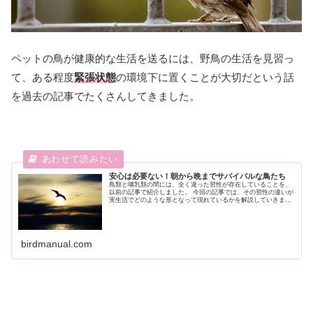
ペットの鳥が健康的な生活を送るには、野鳥の生活を見習っ
て、ある程度
緊張状態
の環境下に置くことが大切だという話
を過去の記事でたくさんしてきました。
安心は必要ない！朝から晩までサバイバルな鳥たち
鳥類と哺乳類の間には、全く違った習性が存在していることを、
以前の記事で紹介しました。 今回の記事では、その習性の違いが
実生活でどのような形となって現れているかを解説していきま
す！ 哺乳類は家を持つ ...
birdmanual.com